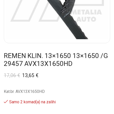
REMEN KLIN. 13×1650 13×1650 /G
29457 AVX13X1650HD
17,06
€
13,65
€
Kat.br. AVX13X1650HD
Samo 2 komad(a) na zalihi