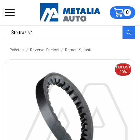
0
/
/
Početna
Rezervni Dijelovi
Remen Klinasti
POPUST
20%