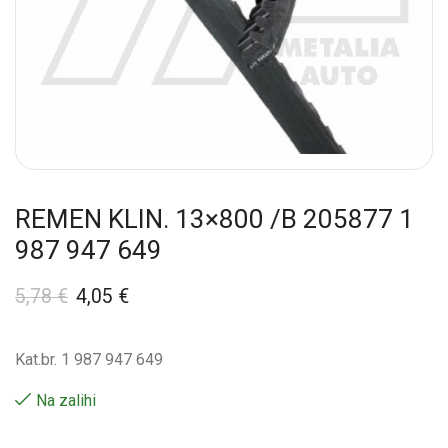
REMEN KLIN. 13×800 /B 205877 1
987 947 649
5,78
€
4,05
€
Kat.br. 1 987 947 649
Na zalihi