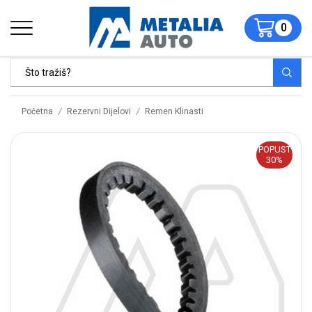
0
/
/
Početna
Rezervni Dijelovi
Remen Klinasti
POPUST
30%