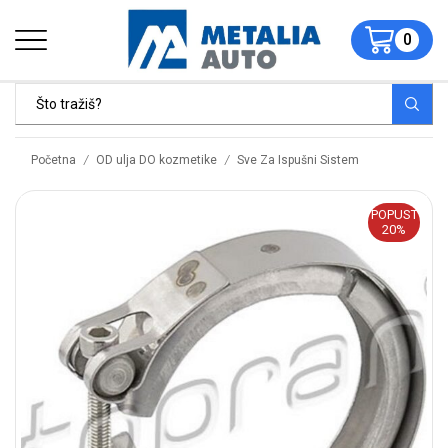
0
/
/
Početna
OD ulja DO kozmetike
Sve Za Ispušni Sistem
POPUST
20%