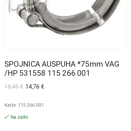
SPOJNICA AUSPUHA *75mm VAG
/HP 531558 115 266 001
18,45
€
14,76
€
Kat.br. 115 266 001
Na zalihi