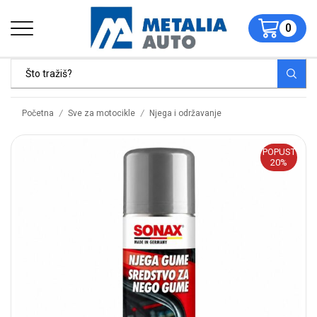
0
/
/
Početna
Sve za motocikle
Njega i održavanje
POPUST
20%