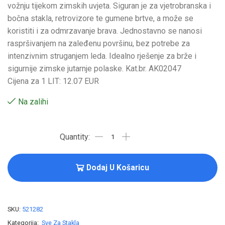
vožnju tijekom zimskih uvjeta. Siguran je za vjetrobranska i
bočna stakla, retrovizore te gumene brtve, a može se
koristiti i za odmrzavanje brava. Jednostavno se nanosi
raspršivanjem na zaleđenu površinu, bez potrebe za
intenzivnim struganjem leda. Idealno rješenje za brže i
sigurnije zimske jutarnje polaske. Kat.br. AK02047
Cijena za 1 LIT: 12.07 EUR
Na zalihi
Dodaj U Košaricu
SKU:
521282
Kategorija:
Sve Za Stakla