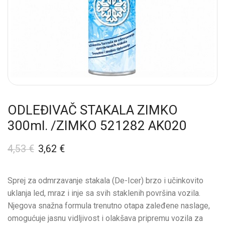
ODLEĐIVAČ STAKALA ZIMKO
300ml. /ZIMKO 521282 AK020
4,53
€
3,62
€
Sprej za odmrzavanje stakala (De-Icer) brzo i učinkovito
uklanja led, mraz i inje sa svih staklenih površina vozila.
Njegova snažna formula trenutno otapa zaleđene naslage,
omogućuje jasnu vidljivost i olakšava pripremu vozila za