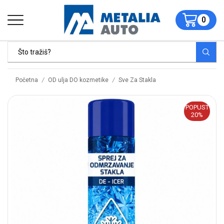
0
/
/
Početna
OD ulja DO kozmetike
Sve Za Stakla
POPUST
20%