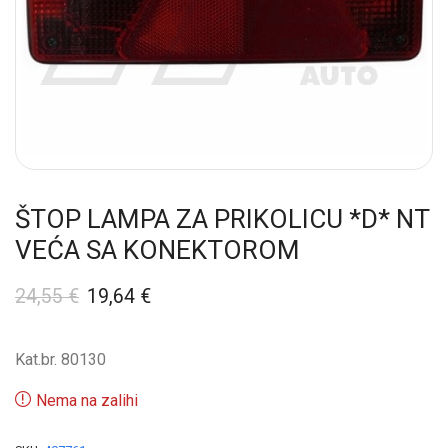
ŠTOP LAMPA ZA PRIKOLICU *D* NT
VEĆA SA KONEKTOROM
24,55
€
19,64
€
Kat.br. 80130
Nema na zalihi