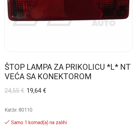
ŠTOP LAMPA ZA PRIKOLICU *L* NT
VEĆA SA KONEKTOROM
24,55
€
19,64
€
Kat.br. 80110
Samo 1 komad(a) na zalihi