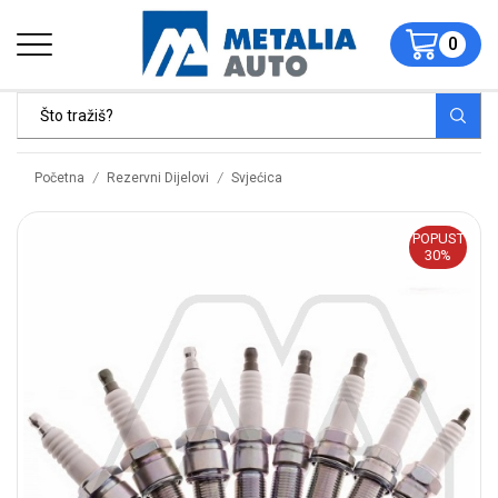
0
/
/
Početna
Rezervni Dijelovi
Svjećica
POPUST
30%