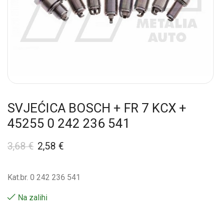
SVJEĆICA BOSCH + FR 7 KCX +
45255 0 242 236 541
3,68
€
2,58
€
Kat.br. 0 242 236 541
Na zalihi