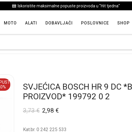
Iskoristite maksimalne popuste proizvoda u "Hit tjedna"
MOTO
ALATI
DOBAVLJAČI
POSLOVNICE
SHOP
PUST
SVJEĆICA BOSCH HR 9 DC *
20%
PROIZVOD* 199792 0 2
3,73
€
2,98
€
Kat.br. 0 242 225 533