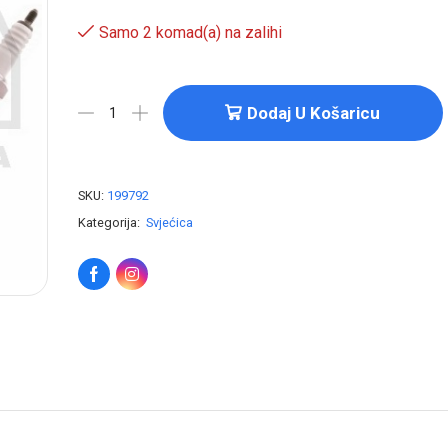
Samo 2 komad(a) na zalihi
Dodaj U Košaricu
SKU:
199792
Kategorija:
Svjećica