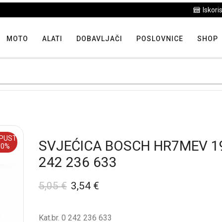
Iskoristite maksimalne popuste proizvoda u "Hit tjedna"
MOTO
ALATI
DOBAVLJAČI
POSLOVNICE
SHOP
PUST
SVJEĆICA BOSCH HR7MEV 1
30%
242 236 633
5,05
€
3,54
€
Kat.br. 0 242 236 633