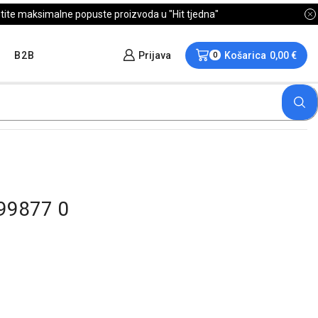
B2B
Prijava
Košarica
0,00
€
0
99877 0