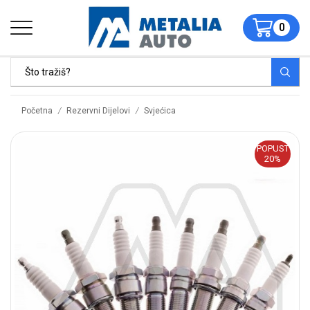
0
/
/
Početna
Rezervni Dijelovi
Svjećica
POPUST
20%