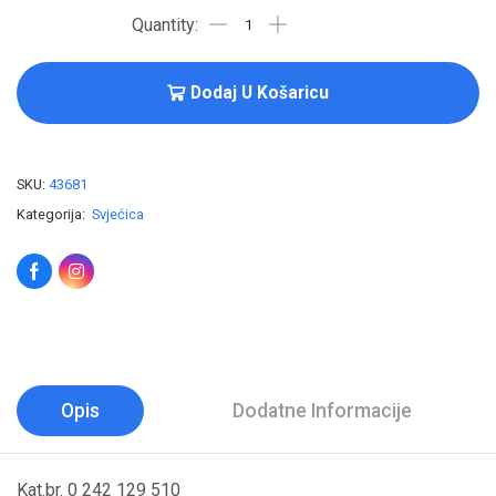
Dodaj U Košaricu
SKU:
43681
Kategorija:
Svjećica
Opis
Dodatne Informacije
Kat.br. 0 242 129 510