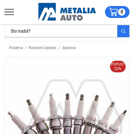
0
/
/
Početna
Rezervni Dijelovi
Svjećica
POPUST
20%