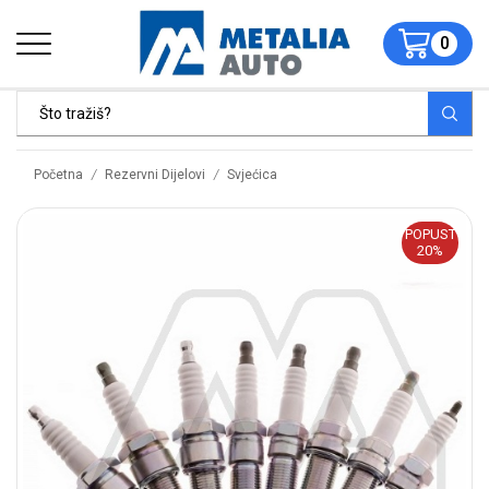
0
/
/
Početna
Rezervni Dijelovi
Svjećica
POPUST
20%