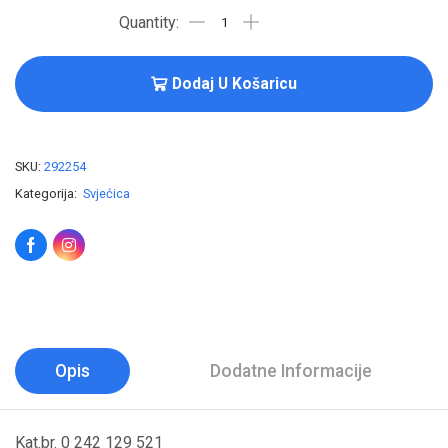
Dodaj U Košaricu
SKU:
292254
Kategorija:
Svjećica
Opis
Dodatne Informacije
Kat.br. 0 242 129 521