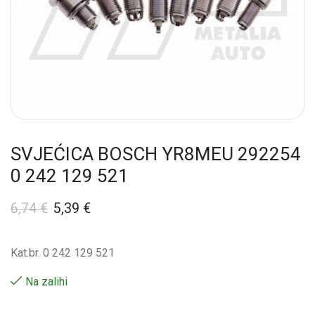
SVJEĆICA BOSCH YR8MEU 292254
0 242 129 521
6,74
€
5,39
€
Kat.br. 0 242 129 521
Na zalihi