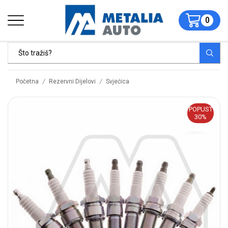
0
/
/
Početna
Rezervni Dijelovi
Svjećica
POPUST
30%