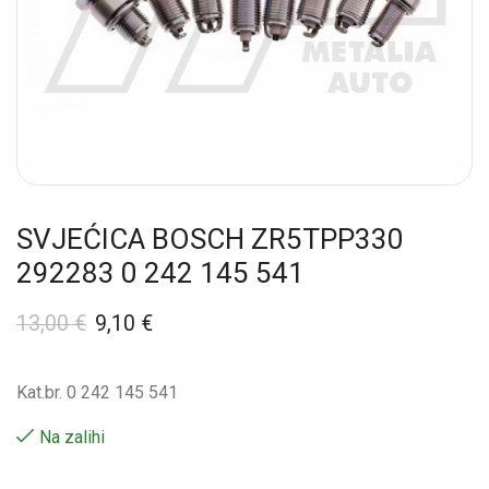
SVJEĆICA BOSCH ZR5TPP330
292283 0 242 145 541
13,00
€
9,10
€
Kat.br. 0 242 145 541
Na zalihi