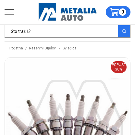
0
/
/
Početna
Rezervni Dijelovi
Svjećica
POPUST
30%