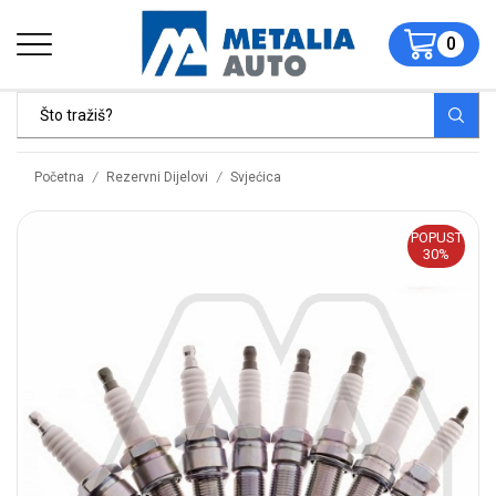
0
/
/
Početna
Rezervni Dijelovi
Svjećica
POPUST
30%