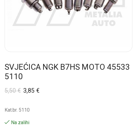
SVJEĆICA NGK B7HS MOTO 45533
5110
5,50
€
3,85
€
Kat.br. 5110
Na zalihi