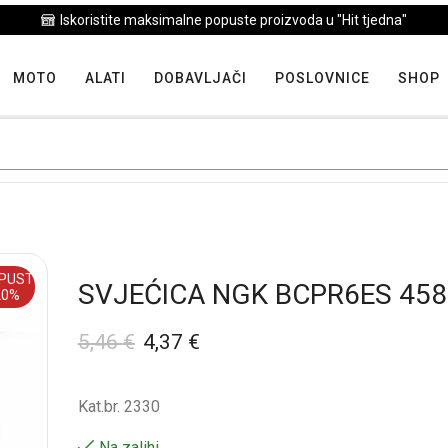
Iskoristite maksimalne popuste proizvoda u "Hit tjedna"
MOTO
ALATI
DOBAVLJAČI
POSLOVNICE
SHOP
PUST
SVJEĆICA NGK BCPR6ES 458
20%
5,46
€
4,37
€
Kat.br. 2330
Na zalihi