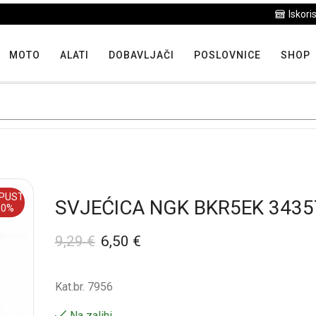
Iskoristite maksimalne popuste proizvoda u "Hit tjedna"
MOTO
ALATI
DOBAVLJAČI
POSLOVNICE
SHOP
PUST
SVJEĆICA NGK BKR5EK 3435
30%
9,29
€
6,50
€
Kat.br. 7956
Na zalihi