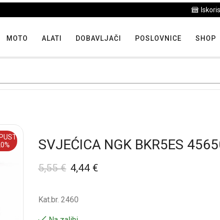
Iskoristite maksimalne popuste proizvoda u "Hit tjedna"
MOTO
ALATI
DOBAVLJAČI
POSLOVNICE
SHOP
PUST
SVJEĆICA NGK BKR5ES 4565
20%
5,55
€
4,44
€
Kat.br. 2460
Na zalihi