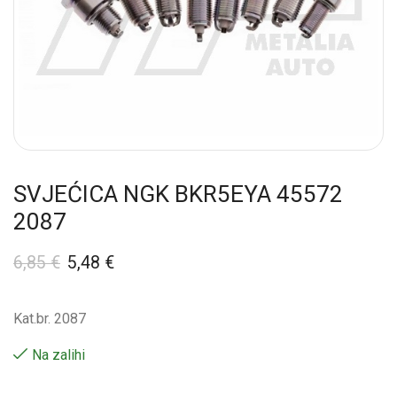
SVJEĆICA NGK BKR5EYA 45572
2087
6,85
€
5,48
€
Kat.br. 2087
Na zalihi