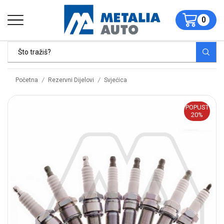
0
/
/
Početna
Rezervni Dijelovi
Svjećica
POPUST
20%