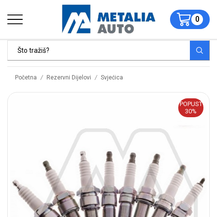
0
/
/
Početna
Rezervni Dijelovi
Svjećica
POPUST
30%