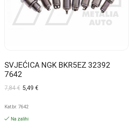
SVJEĆICA NGK BKR5EZ 32392
7642
7,84
€
5,49
€
Kat.br. 7642
Na zalihi