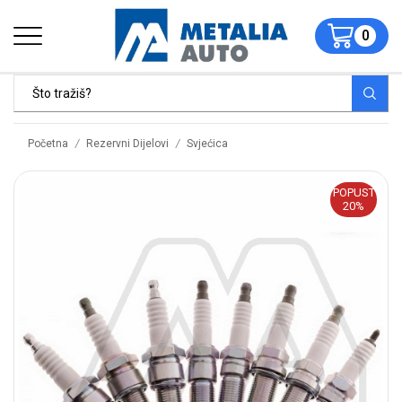
0
/
/
Početna
Rezervni Dijelovi
Svjećica
POPUST
20%