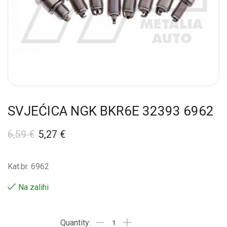
SVJEĆICA NGK BKR6E 32393 6962
6,59
€
5,27
€
Kat.br. 6962
Na zalihi