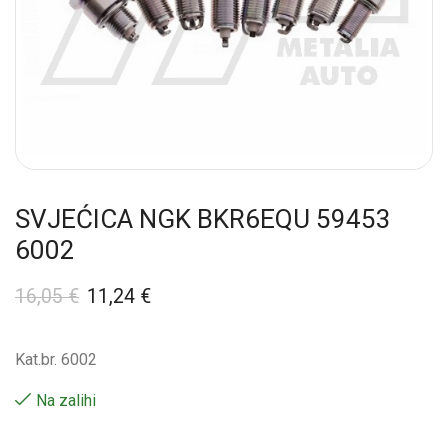
SVJEĆICA NGK BKR6EQU 59453
6002
16,05
€
11,24
€
Kat.br. 6002
Na zalihi