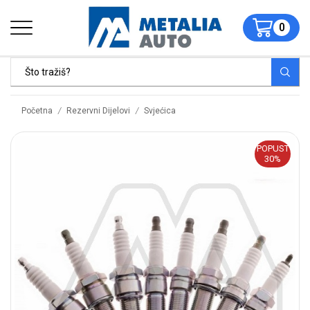
0
/
/
Početna
Rezervni Dijelovi
Svjećica
POPUST
30%