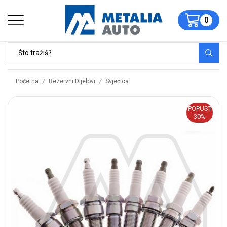
0
/
/
Početna
Rezervni Dijelovi
Svjećica
POPUST
30%