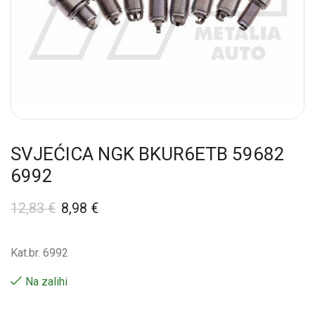
SVJEĆICA NGK BKUR6ETB 59682
6992
12,83
€
8,98
€
Kat.br. 6992
Na zalihi