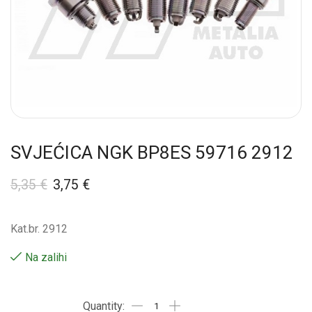
SVJEĆICA NGK BP8ES 59716 2912
5,35
€
3,75
€
Kat.br. 2912
Na zalihi