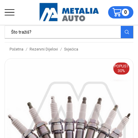
0
/
/
Početna
Rezervni Dijelovi
Svjećica
POPUST
30%