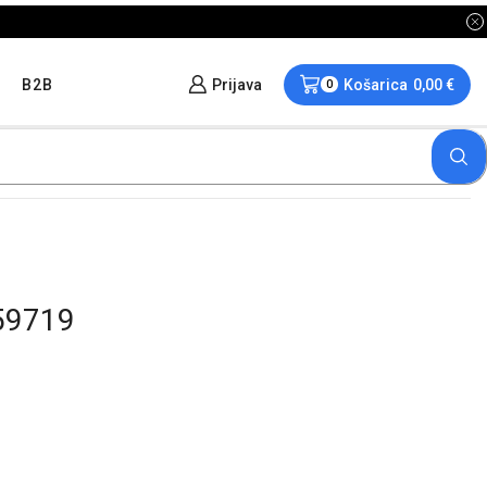
B2B
Prijava
Košarica
0,00
€
0
59719