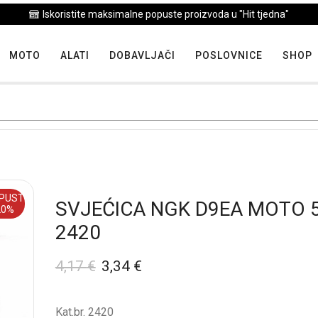
Iskoristite maksimalne popuste proizvoda u "Hit tjedna"
MOTO
ALATI
DOBAVLJAČI
POSLOVNICE
SHOP
PUST
SVJEĆICA NGK D9EA MOTO 
20%
2420
4,17
€
3,34
€
Kat.br. 2420