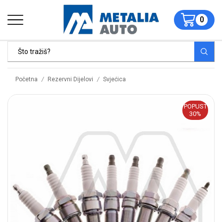
0
/
/
Početna
Rezervni Dijelovi
Svjećica
POPUST
30%