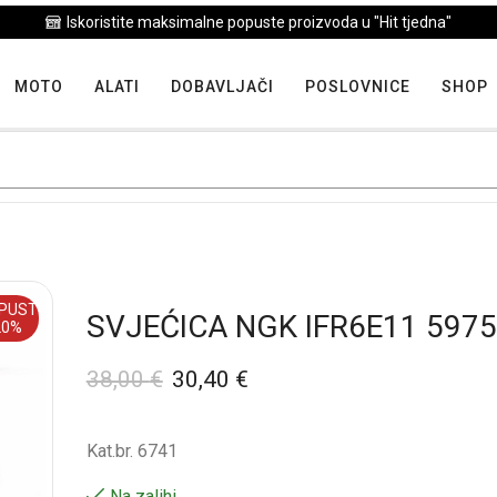
Iskoristite maksimalne popuste proizvoda u "Hit tjedna"
MOTO
ALATI
DOBAVLJAČI
POSLOVNICE
SHOP
PUST
SVJEĆICA NGK IFR6E11 5975
20%
38,00
€
30,40
€
Kat.br. 6741
Na zalihi