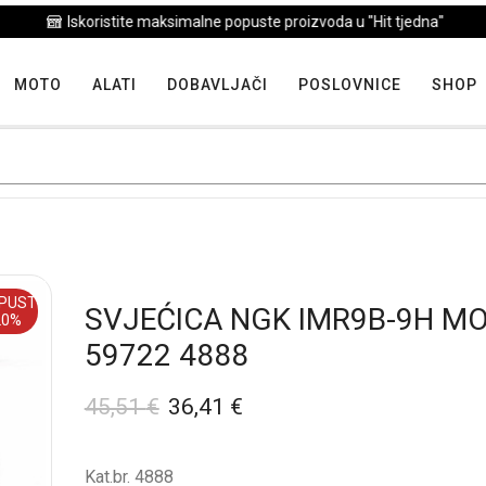
Iskoristite maksimalne popuste proizvoda u "Hit tjedna"
MOTO
ALATI
DOBAVLJAČI
POSLOVNICE
SHOP
PUST
SVJEĆICA NGK IMR9B-9H M
20%
59722 4888
45,51
€
36,41
€
Kat.br. 4888