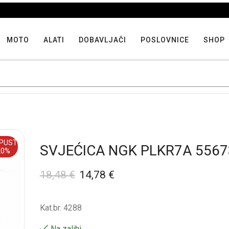
Iskoristite maksimalne popuste proizvoda u "Hit tjedna"
MOTO
ALATI
DOBAVLJAČI
POSLOVNICE
SHOP
PUST
SVJEĆICA NGK PLKR7A 5567
20%
18,48
€
14,78
€
Kat.br. 4288
Na zalihi