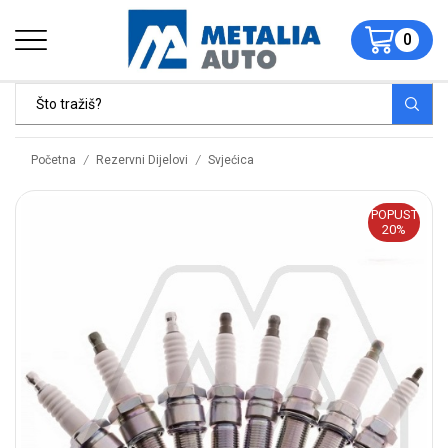
0
/
/
Početna
Rezervni Dijelovi
Svjećica
POPUST
20%