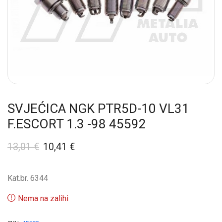
SVJEĆICA NGK PTR5D-10 VL31
F.ESCORT 1.3 -98 45592
13,01
€
10,41
€
Kat.br. 6344
Nema na zalihi