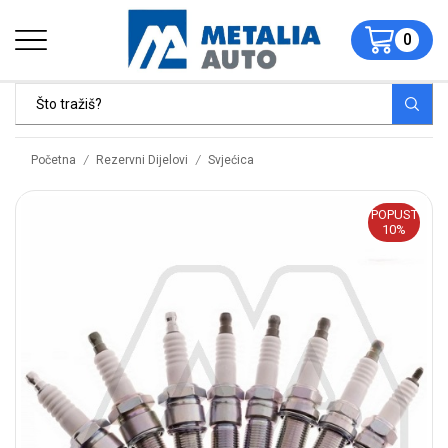
0
/
/
Početna
Rezervni Dijelovi
Svjećica
POPUST
10%