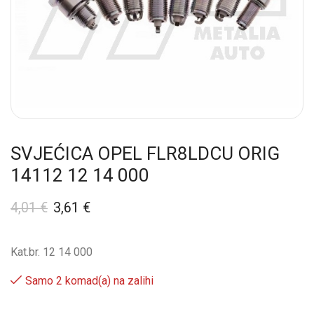
SVJEĆICA OPEL FLR8LDCU ORIG
14112 12 14 000
4,01
€
3,61
€
Kat.br. 12 14 000
Samo 2 komad(a) na zalihi