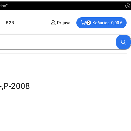
B2B
Prijava
Košarica
0,00
€
0
-,P-2008