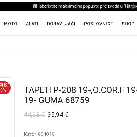
Iskoristite maksimalne popuste proizvoda u "Hit tjedna"
MOTO
ALATI
DOBAVLJAČI
POSLOVNICE
SHOP
PUST
TAPETI P-208 19-,O.COR.F 19
20%
19- GUMA 68759
44,93
€
35,94
€
Kat.br. 904949