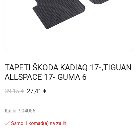
TAPETI ŠKODA KADIAQ 17-,TIGUAN
ALLSPACE 17- GUMA 6
39,15
€
27,41
€
Kat.br. 904055
Samo 1 komad(a) na zalihi