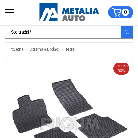
0
/
/
Početna
Oprema & Dodaci
Tepisi
POPUST
30%