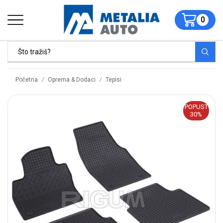
0
/
/
Početna
Oprema & Dodaci
Tepisi
POPUST
30%