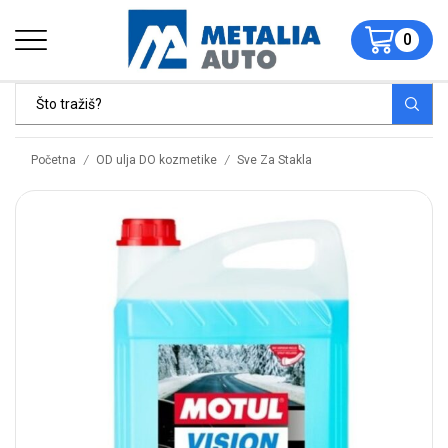
0
/
/
Početna
OD ulja DO kozmetike
Sve Za Stakla