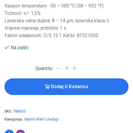
Raspon temperature: -50 – 500 °C (58 – 932 °F)
Točnost: +/- 1,5%
Laserska valna duljina: 8 – 14 µm, laserska klasa II
Vrijeme mjerenja: približno 1 s
Faktor udaljenosti: D/S 12:1 Kat.br. BT521030
Na zalihi
Dodaj U Košaricu
SKU:
786635
Kategorija:
Mjerni Alati I Uređaji