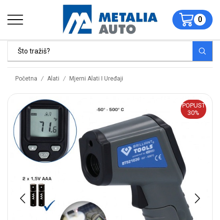
0
/
/
Početna
Alati
Mjerni Alati I Uređaji
POPUST
30%