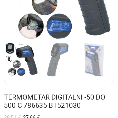
TERMOMETAR DIGITALNI -50 DO
500 C 786635 BT521030
39,51
€
27,66
€