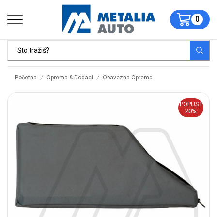
0
/
/
Početna
Oprema & Dodaci
Obavezna Oprema
POPUST
20%