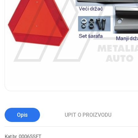
Opis
UPIT O PROIZVODU
Kat.br. 00065SET