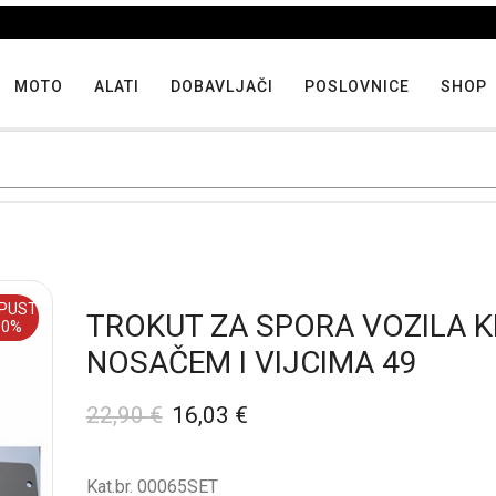
Iskoristite maksimalne popuste proizvoda u "Hit tjedna"
MOTO
ALATI
DOBAVLJAČI
POSLOVNICE
SHOP
PUST
TROKUT ZA SPORA VOZILA K
30%
NOSAČEM I VIJCIMA 49
22,90
€
16,03
€
Kat.br. 00065SET