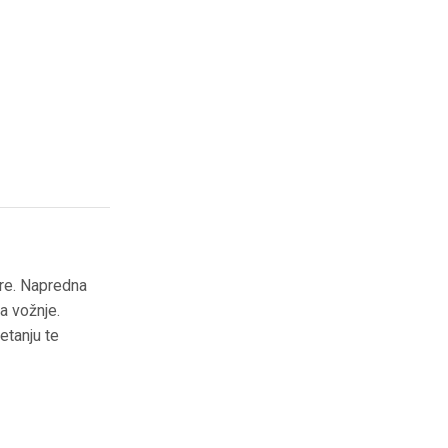
re. Napredna
a vožnje.
tanju te