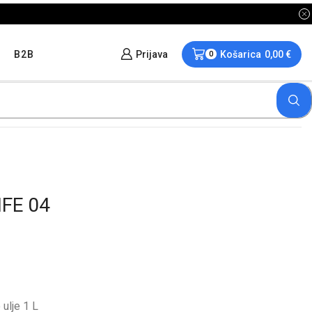
B2B
Prijava
Košarica
0,00
€
0
IFE 04
lje 1 L