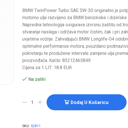
BMW TwinPower Turbo SAE 5W-30 originalno je potp
motorno ulje razvijeno za BMW benzinske i dizelske
Napredna tehnologija osigurava izvrsnu zaštitu od tro
stvaranje naslaga i održava motor čistim, čak i pri za
uvjetima vožnje. Zahvaljujući BMW Longlife-04 odobr
optimalne performanse motora, pouzdano podmaziva
pokretanju te produžene intervale zamjene ulja pre
proizvođača. Kat.br. 83212465849
Cijena za 1 LIT: 18.8 EUR
Na zalihi
Dodaj U Košaricu
SKU:
52811