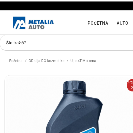
POČETNA
AUTO
/
/
Početna
OD ulja DO kozmetike
Ulje 4T Motorna
PO