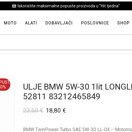
Iskoristite maksimalne popuste proizvoda u "Hit tjedna"
MOTO
ALATI
DOBAVLJAČI
POSLOVNICE
SHOP
PUST
ULJE BMW 5W-30 1lit LONGL
20%
52811 83212465849
23,50
€
18,80
€
BMW TwinPower Turbo SAE 5W-30 LL-04 – Motorno u