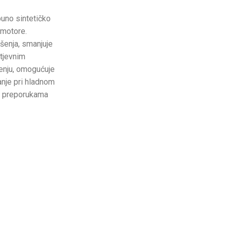
uno sintetičko
 motore.
šenja, smanjuje
htjevnim
enju, omogućuje
nje pri hladnom
ma preporukama