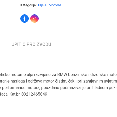
Kategorija:
Ulje 4T Motorna
UPIT O PROIZVODU
ičko motorno ulje razvijeno za BMW benzinske i dizelske moto
aranje naslaga i održava motor čistim, čak i pri zahtjevnim uvjetim
e performanse motora, pouzdano podmazivanje pri hladnom pokre
đača. Kat.br. 83212465849