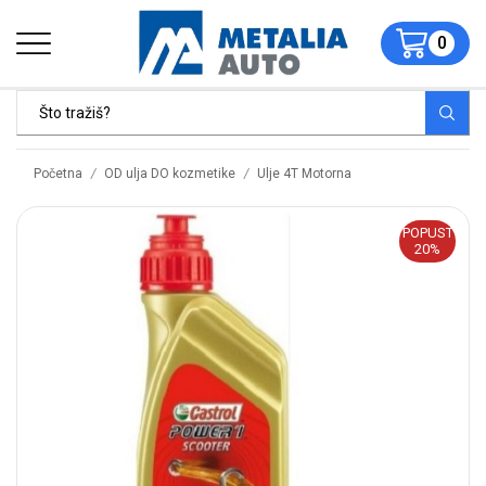
0
/
/
Početna
OD ulja DO kozmetike
Ulje 4T Motorna
POPUST
20%