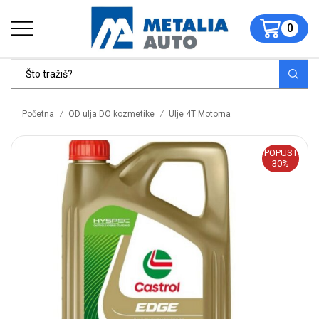
0
/
/
Početna
OD ulja DO kozmetike
Ulje 4T Motorna
POPUST
30%