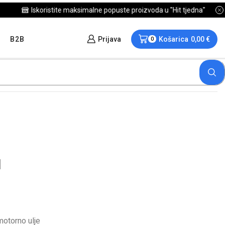
B2B
Prijava
Košarica
0,00
€
0
1
otorno ulje