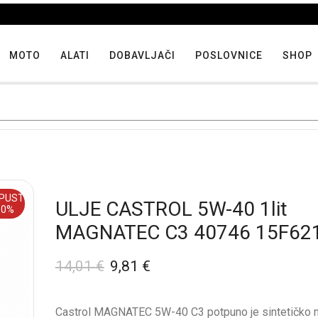
Iskoristite maksimalne popuste proizvoda u "Hit tjedna"
MOTO
ALATI
DOBAVLJAČI
POSLOVNICE
SHOP
PUST
ULJE CASTROL 5W-40 1lit
30%
MAGNATEC C3 40746 15F62
14,01
€
9,81
€
Castrol MAGNATEC 5W-40 C3 potpuno je sintetičko m