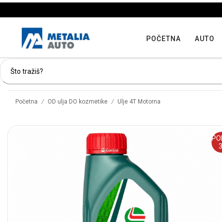
POČETNA
AUTO
/
/
Početna
OD ulja DO kozmetike
Ulje 4T Motorna
PO