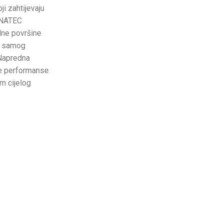
i zahtijevaju
AGNATEC
alne površine
od samog
 Napredna
ne performanse
m cijelog