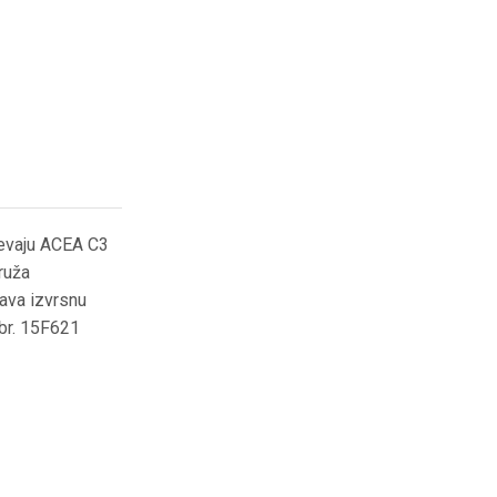
jevaju ACEA C3
ruža
rava izvrsnu
.br. 15F621