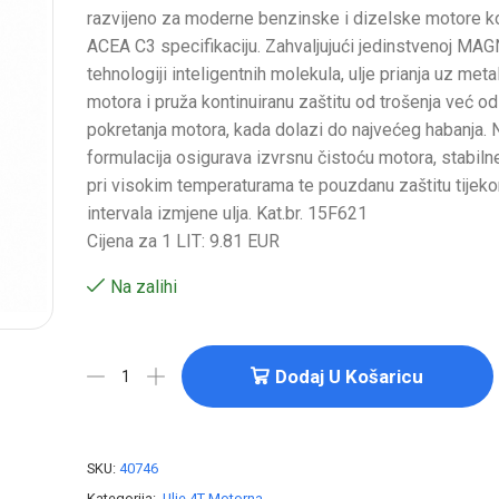
razvijeno za moderne benzinske i dizelske motore koj
ACEA C3 specifikaciju. Zahvaljujući jedinstvenoj M
tehnologiji inteligentnih molekula, ulje prianja uz met
motora i pruža kontinuiranu zaštitu od trošenja već 
pokretanja motora, kada dolazi do najvećeg habanja.
formulacija osigurava izvrsnu čistoću motora, stabil
pri visokim temperaturama te pouzdanu zaštitu tijeko
intervala izmjene ulja. Kat.br. 15F621
Cijena za 1 LIT: 9.81 EUR
Na zalihi
Dodaj U Košaricu
SKU:
40746
Kategorija:
Ulje 4T Motorna