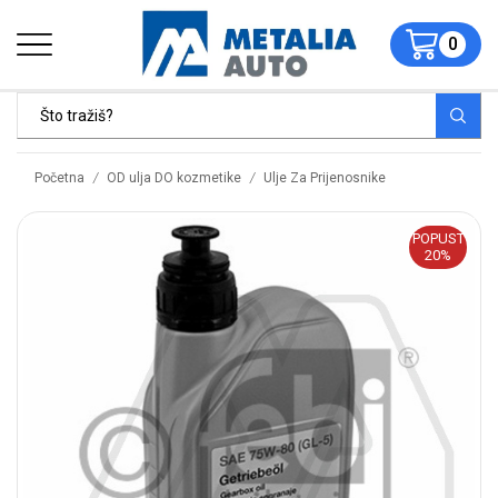
0
/
/
Početna
OD ulja DO kozmetike
Ulje Za Prijenosnike
POPUST
20%