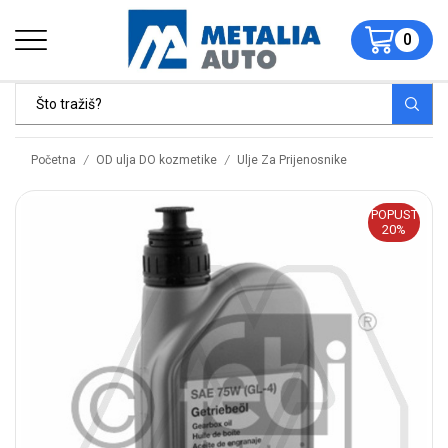
0
/
/
Početna
OD ulja DO kozmetike
Ulje Za Prijenosnike
POPUST
20%