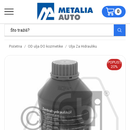
0
/
/
Početna
OD ulja DO kozmetike
Ulja Za Hidrauliku
POPUST
20%