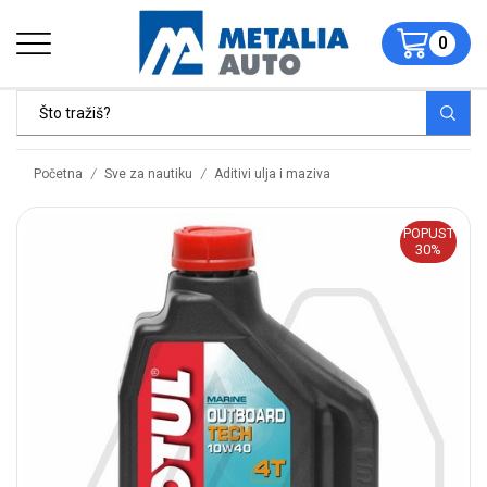
0
/
/
Početna
Sve za nautiku
Aditivi ulja i maziva
POPUST
30%