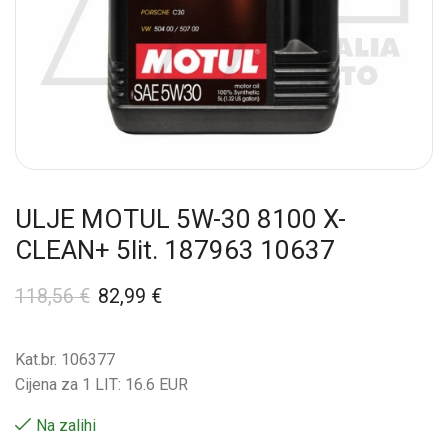
ULJE MOTUL 5W-30 8100 X-
CLEAN+ 5lit. 187963 10637
118,56
€
82,99
€
Kat.br. 106377
Cijena za 1 LIT: 16.6 EUR
Na zalihi