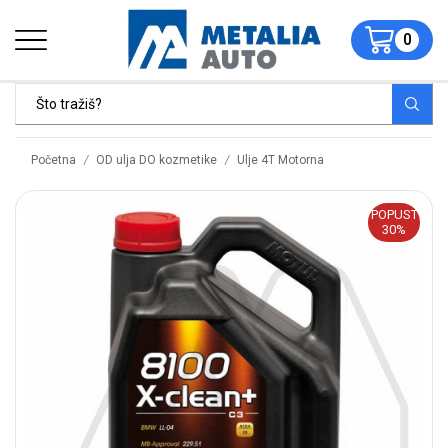
0
/
/
Početna
OD ulja DO kozmetike
Ulje 4T Motorna
POPUST
30%