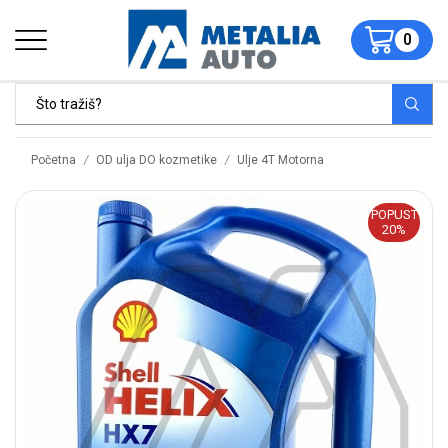
0
/
/
Početna
OD ulja DO kozmetike
Ulje 4T Motorna
POPUST
20%