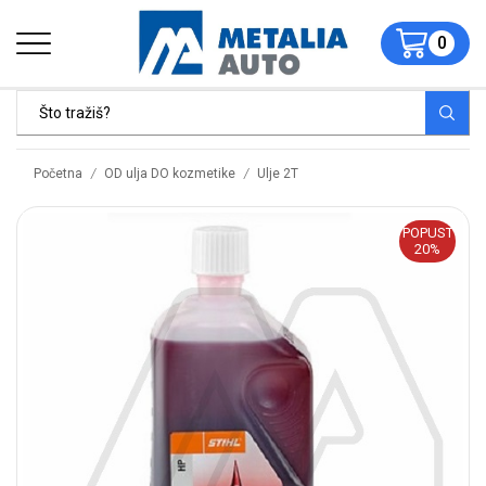
0
/
/
Početna
OD ulja DO kozmetike
Ulje 2T
POPUST
20%